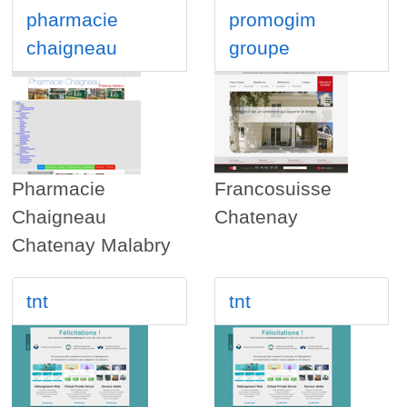
pharmacie
promogim
chaigneau
groupe
Pharmacie
Francosuisse
Chaigneau
Chatenay
Chatenay Malabry
tnt
tnt