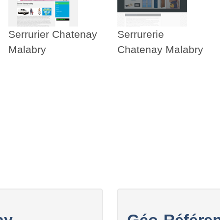
Serrurier Chatenay
Serrurerie
Malabry
Chatenay Malabry
ay
Géo-Référen