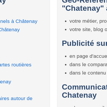
"Chatenay" 
votre métier, pro
nnels à Châtenay
votre site, blog
 Châtenay
Publicité su
en page d'accue
dans le compara
rtes routières
dans le contenu 
tenay
Communicati
Chatenay
aires autour de