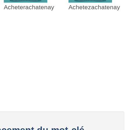
Acheterachatenay
Achetezachatenay
cement du mot-clé