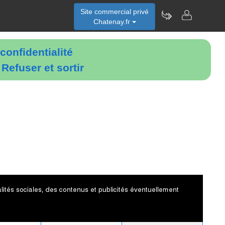
Site commercial privé
Chatenay.fr
confidentialité
é
Refuser et sortir